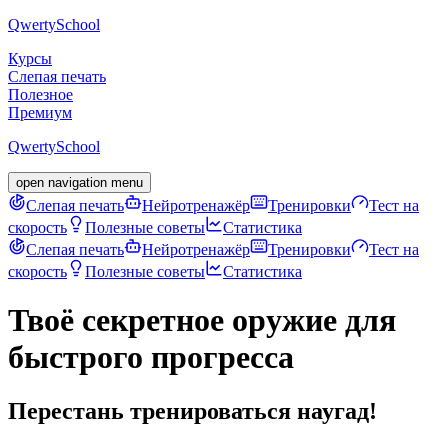
Qwerty
School
Курсы
Слепая печать
Полезное
Премиум
Qwerty
School
open navigation menu
Слепая печать
Нейротренажёр
Тренировки
Тест на
скорость
Полезные советы
Статистика
Слепая печать
Нейротренажёр
Тренировки
Тест на
скорость
Полезные советы
Статистика
Твоё секретное оружие для
быстрого прогресса
Перестань тренироваться наугад!