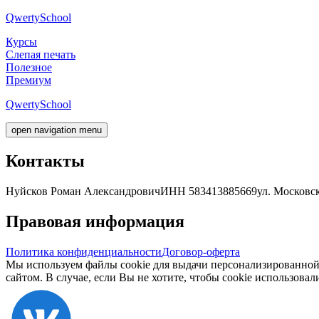
Qwerty
School
Курсы
Слепая печать
Полезное
Премиум
Qwerty
School
open navigation menu
Контакты
Нуйсков Роман Александрович
ИНН 583413885669
ул. Московска
Правовая информация
Политика конфиденциальности
Договор-оферта
Мы используем файлы cookie для выдачи персонализированной 
сайтом. В случае, если Вы не хотите, чтобы cookie использовал